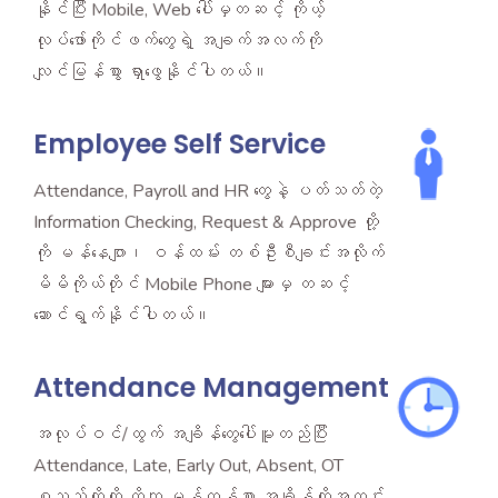
နိုင်ပြီး Mobile, Web ပေါ်မှတဆင့် ကိုယ့်
လုပ်ဖော်ကိုင်ဖက်တွေရဲ့ အချက်အလက်ကို
လျင်မြန်စွာ ရှာဖွေနိုင်ပါတယ်။
Employee Self Service
Attendance, Payroll and HR တွေနဲ့ ပတ်သတ်တဲ့
Information Checking, Request & Approve တို့
ကို မန်နေဂျာ၊ ဝန်ထမ်း တစ်ဦးစီချင်းအလိုက်
မိမိကိုယ်တိုင် Mobile Phone များမှ တဆင့်
ဆောင်ရွက်နိုင်ပါတယ်။
Attendance Management
အလုပ်ဝင်/ထွက် အချိန်တွေပေါ်မူတည်ပြီး
Attendance, Late, Early Out, Absent, OT
စသည်တို့ကို တိကျ မှန်ကန်စွာ အချိန်တိုအတွင်း