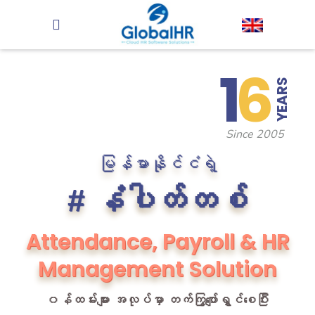
1
6
YEARS
Since 2005
မြန်မာနိုင်ငံရဲ့
# နံပါတ်တစ်
Attendance, Payroll & HR
Management Solution
၀န်ထမ်းများ အလုပ်မှာ တက်ကြွပျော်ရွှင်စေပြီး