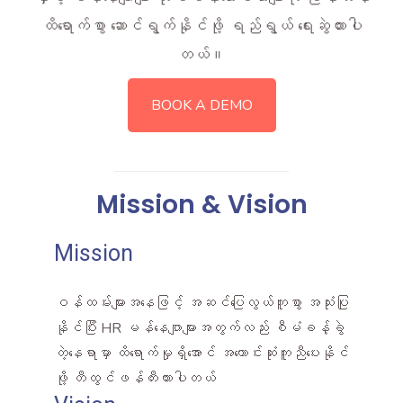
ထိရောက်စွာ ဆောင်ရွက်နိုင်ဖို့ ရည်ရွယ် ရေးဆွဲထားပါ
တယ်။
BOOK A DEMO
Mission & Vision
Mission
ဝန်ထမ်းများအနေဖြင့် အဆင်ပြေလွယ်ကူစွာ အသုံးပြု
နိုင်ပြီး HR မန်နေဂျာများအတွက်လည်း စီမံခန့်ခွဲ
တဲ့နေရာမှာ ထိရောက်မှုရှိအောင် အကောင်းဆုံးကူညီပေးနိုင်
ဖို့ တီထွင်ဖန်တီးထားပါတယ်