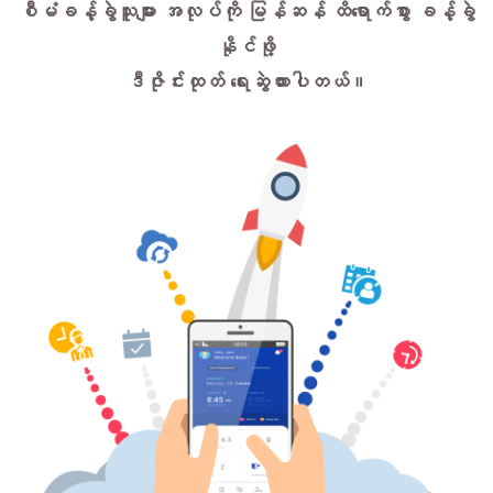
စီမံခန့်ခွဲသူများ အလုပ်ကို မြန်ဆန် ထိရောက်စွာ ခန့်ခွဲ
နိုင်ဖို့
ဒီဇိုင်းထုတ် ရေးဆွဲထားပါတယ်။