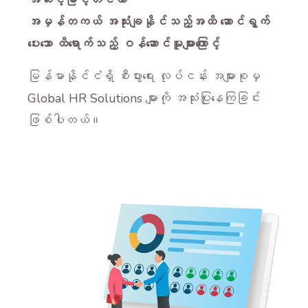
အမှန်တကယ် အသုံးချနိုင်သည့်အထိ ဆောင်ရွက်
ပေးသော ထိရောက်သည့် ဝန်ဆောင်မူများကြောင့်
မြန်မာနိုင်ငံရှိ စီးပွားရေး လုပ်ငန်း အများစုမှ
Global HR Solutions များကို အသုံးပြုနေကြခြင်း
ဖြစ်ပါတယ်။