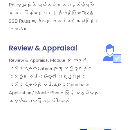
Policy များကိုလဲ လွတ်လပ်စွာ သတ်မှတ်လို့ရပါ
တယ်။ မြန်မာနိုင်ငံနဲ့ ကိုက်ညီပြီးသား Tax &
SSB Rules တွေကိုလည်း အဆင်သင့် အသုံးပြုနိုင်
ပါတယ်။
Review & Appraisal
Review & Appraisal Module ကို အခြေခံ
သတ်မှတ်ချက် Criteria များစွာ ထည့်သွင်းနိုင်
ပါသည်။ ဝန်ထမ်းတွေ၏ အရည်အချင်း
သတ်မှတ်ချက်ကို မန်နေဂျာမှ Cloud base
Application / Mobile Phone ဖြင့် အလွယ်တကူ
အမှတ်ပေးအကဲဖြတ်နိုင်ပါသည်။