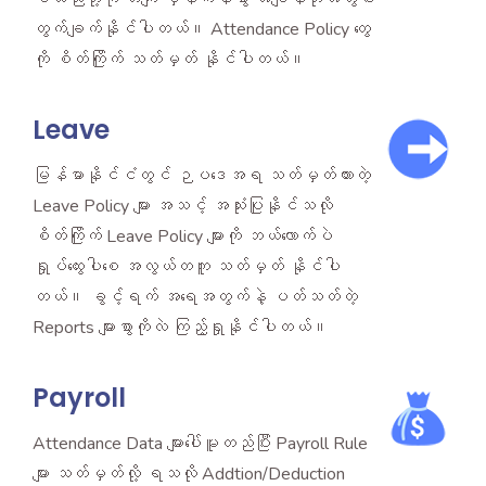
တွက်ချက်နိုင်ပါတယ်။ Attendance Policy တွေ
ကို စိတ်ကြိုက် သတ်မှတ် နိုင်ပါတယ်။
Leave
မြန်မာနိုင်ငံတွင် ဉပဒေအရ သတ်မှတ်ထားတဲ့
Leave Policy များ အသင့် အသုံးပြုနိုင်သလို
စိတ်ကြိုက် Leave Policy များကို ဘယ်လောက်ပဲ
ရှုပ်ထွေးပါစေ အလွယ်တကူ သတ်မှတ် နိုင်ပါ
တယ်။ ခွင့်ရက် အရေအတွက်နဲ့ ပတ်သတ်တဲ့
Reports များစွာကိုလဲ ကြည့်ရှုနိုင်ပါတယ်။
Payroll
Attendance Data များပေါ်မူတည်ပြီး Payroll Rule
များ သတ်မှတ်လို့ ရသလို Addtion/Deduction