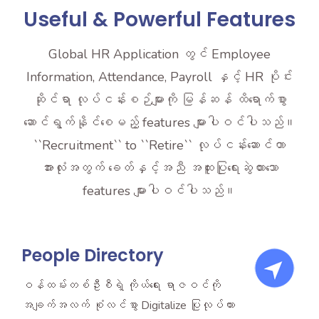
Useful & Powerful Features
Global HR Application တွင် Employee
Information, Attendance, Payroll နှင့် HR ပိုင်း
ဆိုင်ရာ လုပ်ငန်းစဉ်များကို မြန်ဆန် ထိရောက်စွာ
ဆောင်ရွက်နိုင်စေမည့် features များပါဝင်ပါသည်။
``Recruitment`` to ``Retire`` လုပ်ငန်းဆောင်တာ
အားလုံးအတွက် ခေတ်နှင့်အညီ အထူးပြုရေးဆွဲထားသော
features များပါဝင်ပါသည်။
People Directory
ဝန်ထမ်းတစ်ဦးစီရဲ့ ကိုယ်ရေး ရာဇဝင်ကို
အချက်အလက် စုံလင်စွာ Digitalize ပြုလုပ်ထား