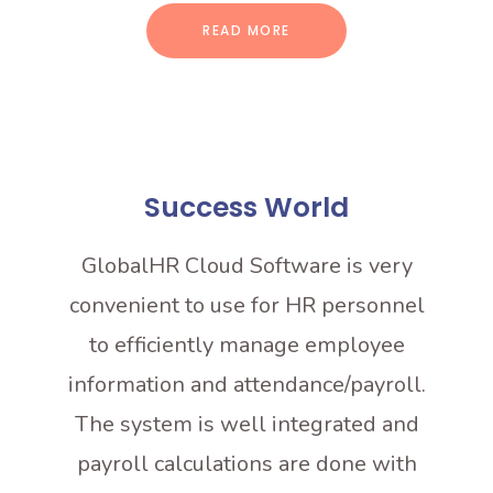
READ MORE
Success World
Pri
balHR
GlobalHR Cloud Software is very
Global
ize in
convenient to use for HR personnel
Sys
nt in
to efficiently manage employee
ချိ
e only
information and attendance/payroll.
တယ်
d
The system is well integrated and
C
ce the
payroll calculations are done with
လွယ်လ