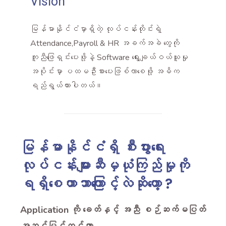
Vision
မြန်မာနိုင်ငံမှာရှိတဲ့ လုပ်ငန်းတိုင်းရဲ့
Attendance,Payroll & HR အခက်အခဲ တွေကို
ကူညီဖြေရှင်းပေးဖို့နဲ့ Software ရွေးချယ်ဝယ်ယူမှု
အပိုင်းမှာ ပထမဦးစားပေးဖြစ်လာစေဖို့ အဓိက
ရည်ရွယ်ထားပါတယ်။
မြန်မာနိုင်ငံရှိ စီးပွားရေး
လုပ်ငန်းများဆီမှယုံကြည်မှုကို
ရရှိစေတာဘာကြောင့်လဲဆိုတော့ ?
Application ကို ခေတ်နှင့် အညီ စဉ်ဆက်မပြတ်
အဆင့်မြင့်တင်ကာ