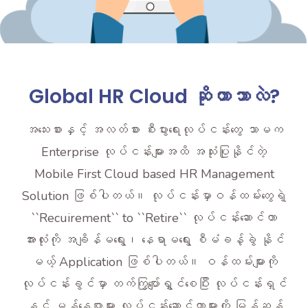
Global HR Cloud ဆိုတာဘာလဲ?
အသေးစားနှင့် အလတ်စား စီးပွားရေးလုပ်ငန်းတွေ သာမက
Enterprise လုပ်ငန်းများအထိ အသုံးပြုနိုင်တဲ့
Mobile First Cloud based HR Management
Solution ဖြစ်ပါတယ်။ လုပ်ငန်းမှာဝန်ထမ်းတွေရဲ့
``Recuirement`` to ``Retire`` လုပ်ငန်းဆောင်တာ
အားလုံးကို အချိန်မရွေး၊ နေရာမရွေး စီမံခန့်ခွဲ နိုင်
မယ့် Application ဖြစ်ပါတယ်။ ဝန်ထမ်းများကို
လုပ်ငန်းခွင်မှာ တက်ကြွပျော်ရွှင်စေပြီး လုပ်ငန်းရှင်
နှင့် မန်နေဂျာများ လုပ်ငန်းဆောင်တာများကို မြန်ဆန်