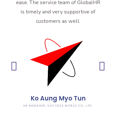
obalHR
ease. The service team of GlobalHR
ပါတယ်
r staff
is timely and very supportive of
များ C
ve
customers as well.
တင်ခြ
eep the
မျာ
Profil
လည
အဆင်
စုံလင်
ကို
ကြည
အဆ
Ko Aung Myo Tun
အနေဖ
HR MANAGER, SUCCESS WORLD CO., LTD.
အပိုင်း